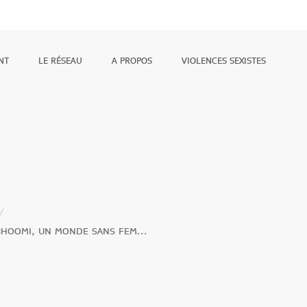
NT
LE RÉSEAU
A PROPOS
VIOLENCES SEXISTES
HOOMI, UN MONDE SANS FEM...