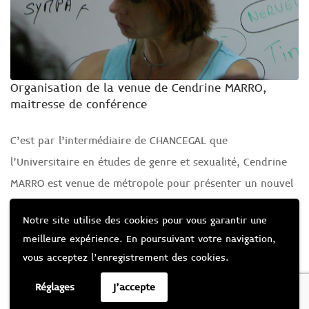
Organisation de la venue de Cendrine MARRO,
maitresse de conférence
C’est par l’intermédiaire de CHANCEGAL que
l’Universitaire en études de genre et sexualité, Cendrine
MARRO
est venue de métropole pour présenter un nouvel
outil pédagogique intitulé « Le mur des préjugés » afin de
Notre site utilise des cookies pour vous garantir une
lutter contre l’inégalité des sexes entre filles et garçons
meilleure expérience. En poursuivant votre navigation,
dans le système éducatif. Les 25 et 26 octobre 2010, 5
vous acceptez l’enregistrement des cookies.
séances ont été animées auprès de collégien·ne·s.
Réglages
J'accepte